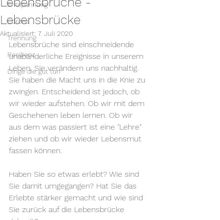
Lebensbrüche -
Entspannung
Lebensbrücke
Corona
Aktualisiert:
7. Juli 2020
Trennung
Lebensbrüche sind einschneidende 
Resilienz
unabänderliche Ereignisse in unserem 
Leben. Sie verändern uns nachhaltig. 
Dinge die gut tun
Sie haben die Macht uns in die Knie zu 
zwingen. Entscheidend ist jedoch, ob 
wir wieder aufstehen. Ob wir mit dem 
Geschehenen leben lernen. Ob wir 
aus dem was passiert ist eine "Lehre" 
ziehen und ob wir wieder Lebensmut 
fassen können.
Haben Sie so etwas erlebt? Wie sind 
Sie damit umgegangen? Hat Sie das 
Erlebte stärker gemacht und wie sind 
Sie zurück auf die Lebensbrücke 