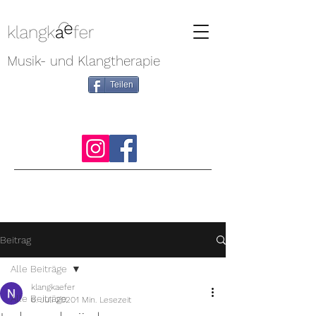
Musik- und Klangtherapie
Teilen
Beitrag
Alle Beiträge
klangkaefer
Alle Beiträge
6. Juli 2020
1 Min. Lesezeit