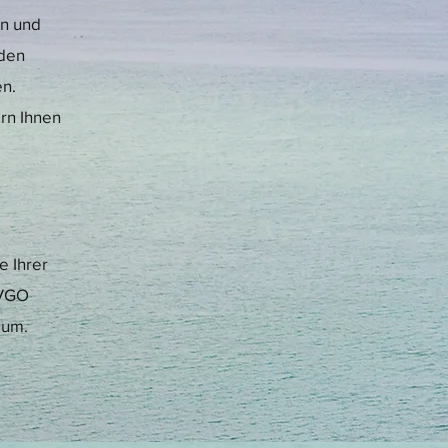
en und
iden
en.
rn Ihnen
e Ihrer
SVGO
sum.